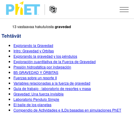
13 vastaavaa hakutulosta
gravedad
Search
the
Tehtävät
PhET
Website
Website
SIMULAATIOT
Explorando la Gravedad
Navigation
Intro: Gravedad y Orbitas
All Sims
Explorando la gravedad y los péndulos
STUDIO
Exploración cuantitativa de la Fuerza de Gravedad
Presión hidrostática por indagación
Fysiikka
About Studio
TEACHING
B5 GRAVEDAD Y ÓRBITAS
Fuerzas sobre un resorte II
Matematiikka
Customizable Sims
Selaa tehtäviä
TUTKIMUS
Variables relacionadas a la fuerza de gravedad
Guia de trabajo - laboratorio de resortes y masa
Kemia
Start a Free Trial
Contribute an Activity
INITIATIVES
Gravedad: Una fuerza invisible
Laboratorio Pendulo Simple
Maantiede
Purchase a License
Activity Contribution Guidelines
Inclusive Design
KIRJAUDU SISÄÄN / REKISTERÖIDY
El baile de los planetas
Compendio de Actividades e ILDs basadas en simulaciones PhET
Biologia
Virtual Workshops
PhET Global
KIRJAUDU SISÄÄN / REKISTERÖIDY
Käännetyt simulaatiot
Professional Learning with PhET
Data Fluency