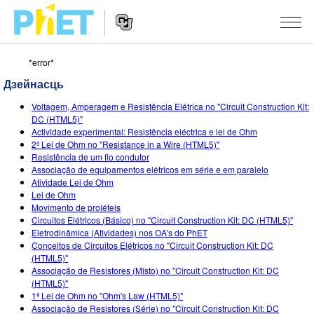
*error*
Пошук
PhET
Дзейнасць
сайта
Website
СІМУЛЯТАРЫ
Voltagem, Amperagem e Resistência Elétrica no "Circuit Construction Kit:
Navigation
DC (HTML5)"
All Sims
Actividade experimental: Resistência eléctrica e lei de Ohm
STUDIO
2ª Lei de Ohm no "Resistance in a Wire (HTML5)"
Resistência de um fio condutor
Фізіка
About Studio
TEACHING
Associação de equipamentos elétricos em série e em paralelo
Atividade Lei de Ohm
Матэматыка
Customizable Sims
Агляд мерапрыемстваў
ДАСЛЕДАВАННІ
Lei de Ohm
Movimento de projéteis
Хімія
Start a Free Trial
Мой удзел
INITIATIVES
Circuitos Elétricos (Básico) no "Circuit Construction Kit: DC (HTML5)"
Eletrodinâmica (Atividades) nos OA's do PhET
Навукі аб Зямлі
Purchase a License
Activity Contribution Guidelines
Inclusive Design
УВАХОД / РЭГІСТРАЦЫЯ
Conceitos de Circuitos Elétricos no "Circuit Construction Kit: DC
(HTML5)"
Біялогія
Virtual Workshops
PhET Global
Associação de Resistores (Misto) no "Circuit Construction Kit: DC
(HTML5)"
УВАХОД / РЭГІСТРАЦЫЯ
Перакладзеныя сімулятары
Professional Learning with PhET
Data Fluency
1ª Lei de Ohm no "Ohm's Law (HTML5)"
Associação de Resistores (Série) no "Circuit Construction Kit: DC