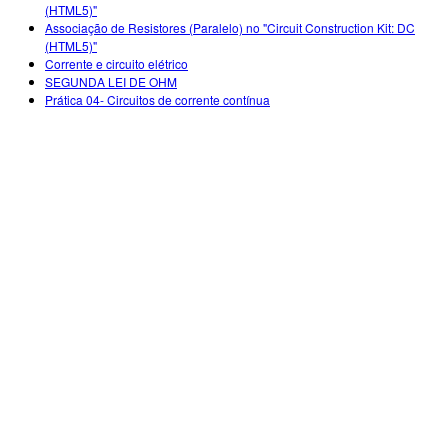
Customizable Sims
Teaching with PhET
(HTML5)"
DEIB in STEM Ed
Associação de Resistores (Paralelo) no "Circuit Construction Kit: DC
(HTML5)"
SceneryStack OSE
Corrente e circuito elétrico
SEGUNDA LEI DE OHM
Impact Report
Prática 04- Circuitos de corrente contínua