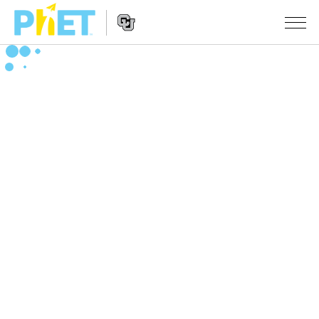
สืบค้น
ภายใน
Website
เว็บไซต์
สถานการณ์จำลอง
Navigation
ของ
PhET
All Sims
STUDIO
About Studio
TEACHING
ฟิสิกส์
Customizable Sims
ค้นหากิจกรรม
งานวิจัย
คณิตศาสตร์
Start a Free Trial
ร่วมแบ่งปันกิจกรรม
INITIATIVES
เคมี
Purchase a License
Activity Contribution Guidelines
Inclusive Design
เข้าสู่ระบบ / สมัครเพื่อเข้าใช้ระบบ
วิทยาศาสตร์ของโลก
Virtual Workshops
PhET Global
ชีววิทยา
เข้าสู่ระบบ / สมัครเพื่อเข้าใช้ระบบ
Professional Learning with PhET
Data Fluency