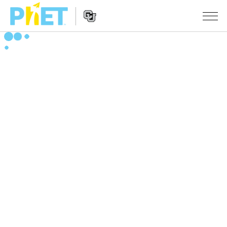
สืบค้น
ภายใน
Website
เว็บไซต์
สถานการณ์จำลอง
Navigation
ของ
PhET
All Sims
STUDIO
About Studio
TEACHING
ฟิสิกส์
Customizable Sims
ค้นหากิจกรรม
งานวิจัย
คณิตศาสตร์
Start a Free Trial
ร่วมแบ่งปันกิจกรรม
INITIATIVES
เคมี
Purchase a License
Activity Contribution Guidelines
Inclusive Design
เข้าสู่ระบบ / สมัครเพื่อเข้าใช้ระบบ
วิทยาศาสตร์ของโลก
Virtual Workshops
PhET Global
ชีววิทยา
เข้าสู่ระบบ / สมัครเพื่อเข้าใช้ระบบ
Professional Learning with PhET
Data Fluency