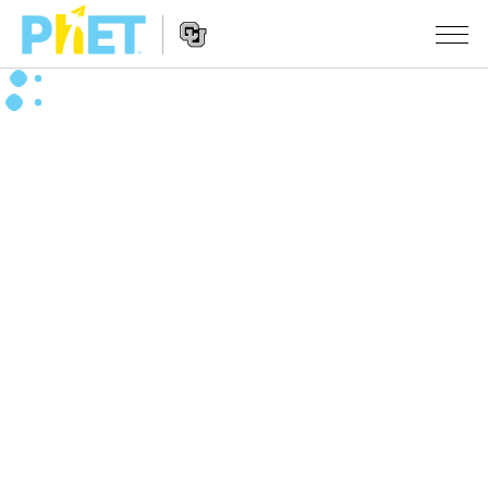
สืบค้น
ภายใน
Website
เว็บไซต์
สถานการณ์จำลอง
Navigation
ของ
PhET
All Sims
STUDIO
About Studio
TEACHING
ฟิสิกส์
Customizable Sims
ค้นหากิจกรรม
งานวิจัย
คณิตศาสตร์
Start a Free Trial
ร่วมแบ่งปันกิจกรรม
INITIATIVES
เคมี
Purchase a License
Activity Contribution Guidelines
Inclusive Design
เข้าสู่ระบบ / สมัครเพื่อเข้าใช้ระบบ
วิทยาศาสตร์ของโลก
Virtual Workshops
PhET Global
ชีววิทยา
เข้าสู่ระบบ / สมัครเพื่อเข้าใช้ระบบ
Professional Learning with PhET
Data Fluency