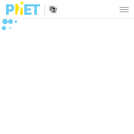
สืบค้น
ภายใน
Website
เว็บไซต์
สถานการณ์จำลอง
Navigation
ของ
PhET
All Sims
STUDIO
About Studio
TEACHING
ฟิสิกส์
Customizable Sims
ค้นหากิจกรรม
งานวิจัย
คณิตศาสตร์
Start a Free Trial
ร่วมแบ่งปันกิจกรรม
INITIATIVES
เคมี
Purchase a License
Activity Contribution Guidelines
Inclusive Design
เข้าสู่ระบบ / สมัครเพื่อเข้าใช้ระบบ
วิทยาศาสตร์ของโลก
Virtual Workshops
PhET Global
ชีววิทยา
เข้าสู่ระบบ / สมัครเพื่อเข้าใช้ระบบ
Professional Learning with PhET
Data Fluency