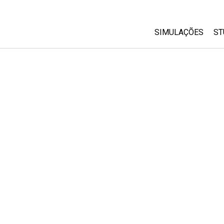
SIMULAÇÕES
ST
All Sims
Física
Matemática
Química
Ciências da Terra
Biologia
Simulações Trad
Customizable Si