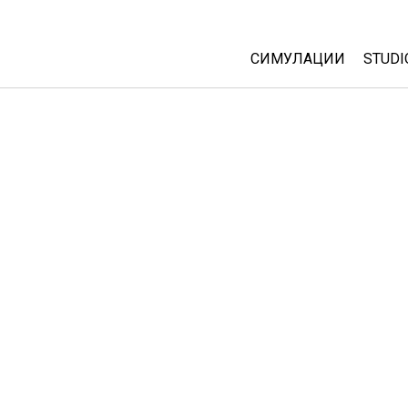
СИМУЛАЦИИ
STUDI
All Sims
Abou
Cust
Физика
Start
Математика
Purc
Хемија
Географија
Биологија
Преведени симулац
Customizable Sims