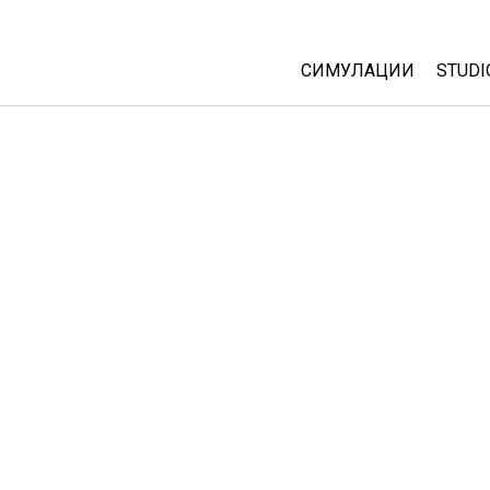
СИМУЛАЦИИ
STUDI
All Sims
Abou
Cust
Физика
Start
Математика
Purc
Хемија
Географија
Биологија
Преведени симулац
Customizable Sims