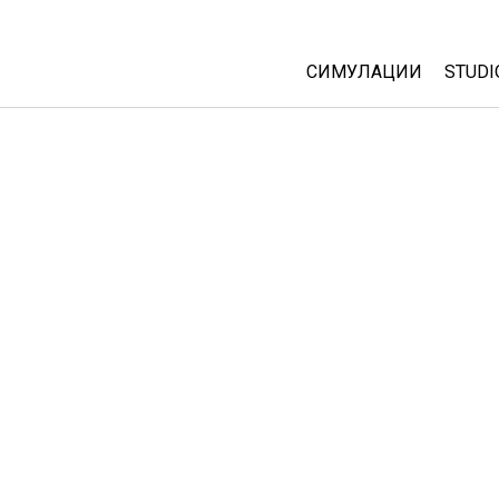
СИМУЛАЦИИ
STUDI
All Sims
Abou
Cust
Физика
Start
Математика
Purc
Хемија
Географија
Биологија
Преведени симулац
Customizable Sims