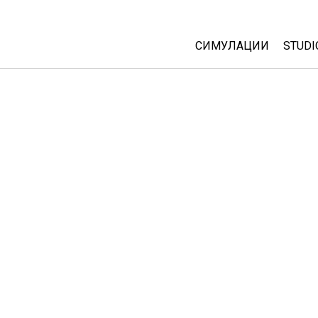
СИМУЛАЦИИ
STUDI
All Sims
Abou
Cust
Физика
Start
Математика
Purc
Хемија
Географија
Биологија
Преведени симулац
Customizable Sims