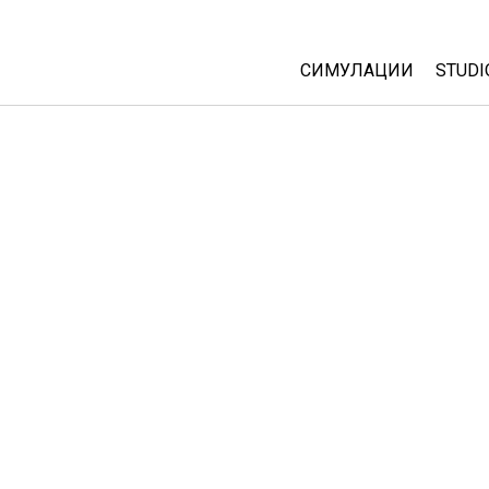
СИМУЛАЦИИ
STUDI
All Sims
Abou
Cust
Физика
Start
Математика
Purc
Хемија
Географија
Биологија
Преведени симулац
Customizable Sims