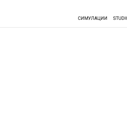
СИМУЛАЦИИ
STUDI
All Sims
Abou
Cust
Физика
Start
Математика
Purc
Хемија
Географија
Биологија
Преведени симулац
Customizable Sims