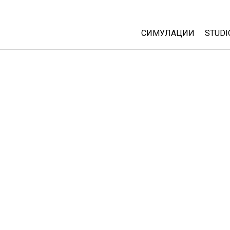
СИМУЛАЦИИ
STUDI
All Sims
Abou
Cust
Физика
Start
Математика
Purc
Хемија
Географија
Биологија
Преведени симулац
Customizable Sims