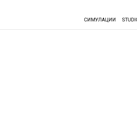
СИМУЛАЦИИ
STUDI
All Sims
Abou
Cust
Физика
Start
Математика
Purc
Хемија
Географија
Биологија
Преведени симулац
Customizable Sims