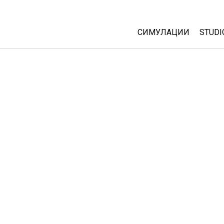
СИМУЛАЦИИ
STUDI
All Sims
Abou
Cust
Физика
Start
Математика
Purc
Хемија
Географија
Биологија
Преведени симулац
Customizable Sims