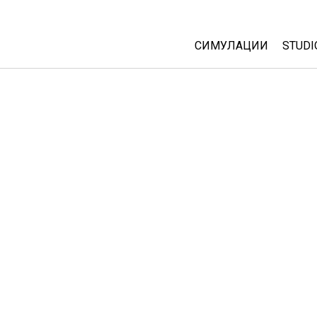
СИМУЛАЦИИ
STUDI
All Sims
Abou
Cust
Физика
Start
Математика
Purc
Хемија
Географија
Биологија
Преведени симулац
Customizable Sims