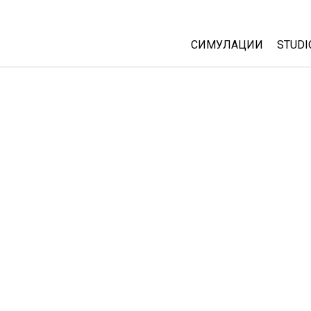
СИМУЛАЦИИ
STUDI
All Sims
Abou
Cust
Физика
Start
Математика
Purc
Хемија
Географија
Биологија
Преведени симулац
Customizable Sims