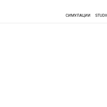
СИМУЛАЦИИ
STUDI
All Sims
Abou
Cust
Физика
Start
Математика
Purc
Хемија
Географија
Биологија
Преведени симулац
Customizable Sims