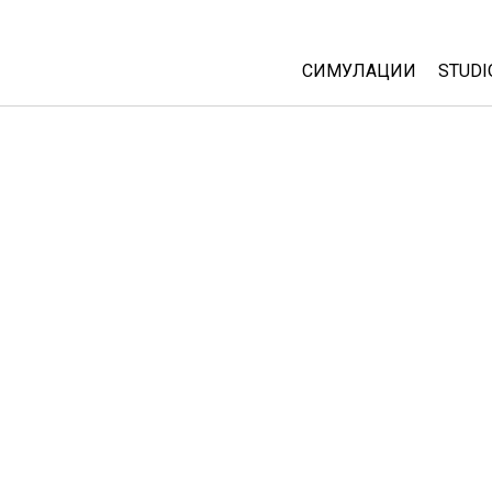
СИМУЛАЦИИ
STUDI
All Sims
Abou
Cust
Физика
Start
Математика
Purc
Хемија
Географија
Биологија
Преведени симулац
Customizable Sims