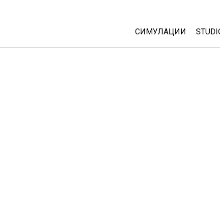
СИМУЛАЦИИ
STUDI
All Sims
Abou
Cust
Физика
Start
Математика
Purc
Хемија
Географија
Биологија
Преведени симулац
Customizable Sims