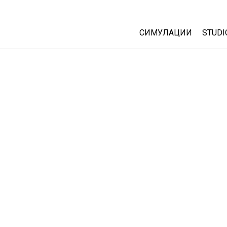
СИМУЛАЦИИ
STUDI
All Sims
Abou
Cust
Физика
Start
Математика
Purc
Хемија
Географија
Биологија
Преведени симулац
Customizable Sims