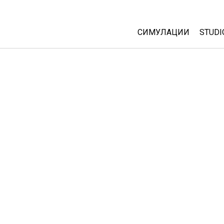
СИМУЛАЦИИ
STUDI
All Sims
Abou
Cust
Физика
Start
Математика
Purc
Хемија
Географија
Биологија
Преведени симулац
Customizable Sims