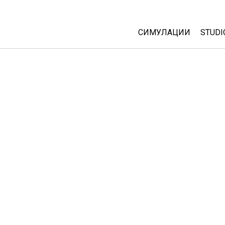
СИМУЛАЦИИ
STUDI
All Sims
Abou
Cust
Физика
Start
Математика
Purc
Хемија
Географија
Биологија
Преведени симулац
Customizable Sims