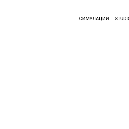
СИМУЛАЦИИ
STUDI
All Sims
Abou
Cust
Физика
Start
Математика
Purc
Хемија
Географија
Биологија
Преведени симулац
Customizable Sims