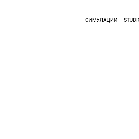
СИМУЛАЦИИ
STUDI
All Sims
Abou
Cust
Физика
Start
Математика
Purc
Хемија
Географија
Биологија
Преведени симулац
Customizable Sims