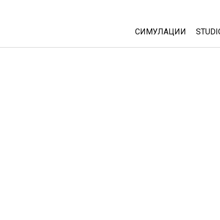
СИМУЛАЦИИ
STUDI
All Sims
Abou
Cust
Физика
Start
Математика
Purc
Хемија
Географија
Биологија
Преведени симулац
Customizable Sims