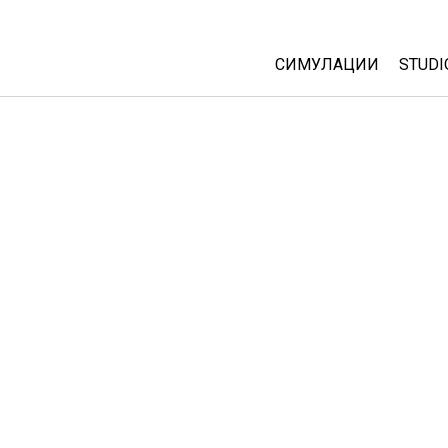
СИМУЛАЦИИ
STUDI
All Sims
Abou
Cust
Физика
Start
Математика
Purc
Хемија
Географија
Биологија
Преведени симулац
Customizable Sims