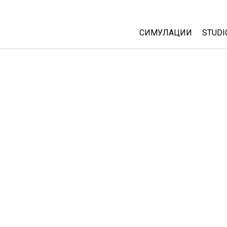
СИМУЛАЦИИ
STUDI
All Sims
Abou
Cust
Физика
Start
Математика
Purc
Хемија
Географија
Биологија
Преведени симулац
Customizable Sims