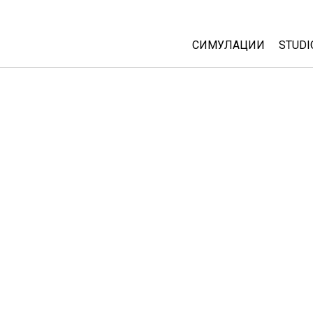
СИМУЛАЦИИ
STUDI
All Sims
Abou
Cust
Физика
Start
Математика
Purc
Хемија
Географија
Биологија
Преведени симулац
Customizable Sims