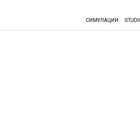
СИМУЛАЦИИ
STUDI
All Sims
Abou
Cust
Физика
Start
Математика
Purc
Хемија
Географија
Биологија
Преведени симулац
Customizable Sims