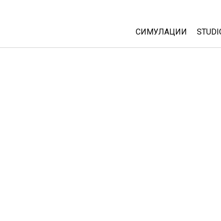
СИМУЛАЦИИ
STUDI
All Sims
Abou
Cust
Физика
Start
Математика
Purc
Хемија
Географија
Биологија
Преведени симулац
Customizable Sims