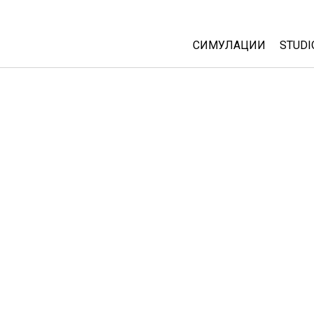
СИМУЛАЦИИ
STUDI
All Sims
Abou
Cust
Физика
Start
Математика
Purc
Хемија
Географија
Биологија
Преведени симулац
Customizable Sims