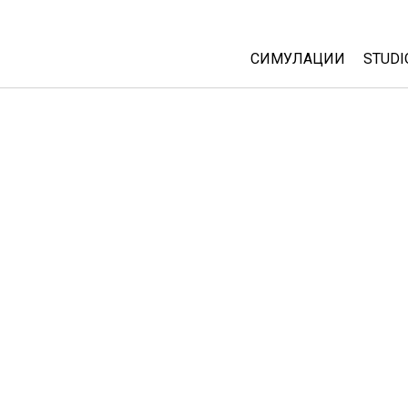
СИМУЛАЦИИ
STUDI
All Sims
Abou
Cust
Физика
Start
Математика
Purc
Хемија
Географија
Биологија
Преведени симулац
Customizable Sims