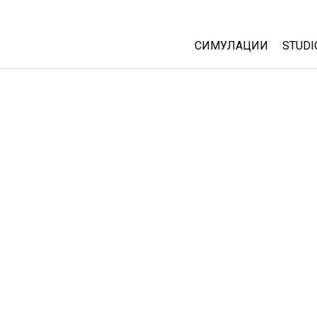
СИМУЛАЦИИ
STUDI
All Sims
Abou
Cust
Физика
Start
Математика
Purc
Хемија
Географија
Биологија
Преведени симулац
Customizable Sims