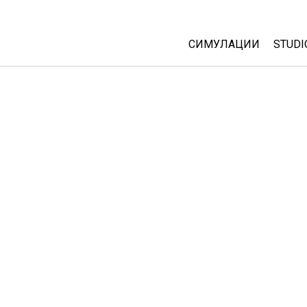
СИМУЛАЦИИ
STUDI
All Sims
Abou
Cust
Физика
Start
Математика
Purc
Хемија
Географија
Биологија
Преведени симулац
Customizable Sims