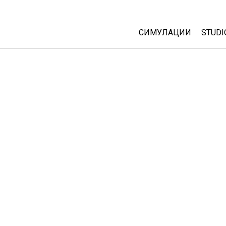
СИМУЛАЦИИ
STUDI
All Sims
Abou
Cust
Физика
Start
Математика
Purc
Хемија
Географија
Биологија
Преведени симулац
Customizable Sims