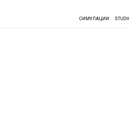
СИМУЛАЦИИ
STUDI
All Sims
Abou
Cust
Физика
Start
Математика
Purc
Хемија
Географија
Биологија
Преведени симулац
Customizable Sims