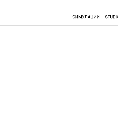
СИМУЛАЦИИ
STUDI
All Sims
Abou
Cust
Физика
Start
Математика
Purc
Хемија
Географија
Биологија
Преведени симулац
Customizable Sims