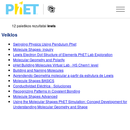
12 paieškos rezultatai
lewis
Ieškoti
PhET
Veiklos
tinklapyje
Website
SIMULIACIJOS
Swinging Physics Using Pendulum Phet
Navigation
Molecule Shapes- inquiry
Visos
Lewis Electron Dot Structure of Elements PhET Lab Exploration
STUDIO
Molecular Geometry and Polarity
pHet Building Molecules Virtual Lab - HS Chem1 level
Fizika
About Studio
MOKYMAS
Building and Naming Molecules
Aprendendo Geometria molecular a partir da estrutura de Lewis
Matematika
Customizable Sims
Peržiūrėti veiklas
TYRIMAI
Molecule Shapes BASICS
Conductividad Eléctrica - Soluciones
Chemija
Start a Free Trial
Dalintis savo veikla
INICIATYVOS
Recognizing Patterns in Covalent Bonding
Molecule Shapes Advanced
Žemės mokslai
Purchase a License
Activity Contribution Guidelines
Įtraukusis dizainas
PRISIJUNGTI / REGISTRUOTIS
Using the Molecular Shapes PhET Simulation: Concept Development for
Understanding Molecular Geometry and Shape
Biologija
Virtual Workshops
PhET Tarptautinis
PRISIJUNGTI / REGISTRUOTIS
Išverstos simuliacijos
Professional Learning with PhET
Data Fluency