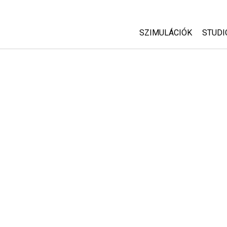
SZIMULÁCIÓK
STUDI
Minden szim
Abou
Cust
Fizika
Start
Matematika
Purc
Kémia
Földtudományok
Biológia
Lefordított szimuláció
Customizable Sims