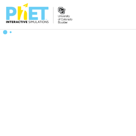
PhET
વેબસાઇટ
શોધો