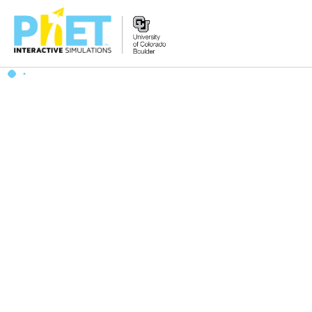
PhET
વેબસાઇટ
શોધો