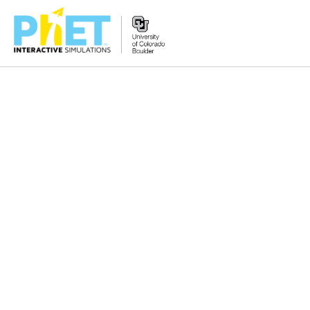
PhET
વેબસાઇટ
શોધો