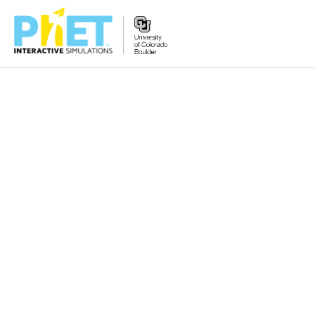
PhET
વેબસાઇટ
શોધો