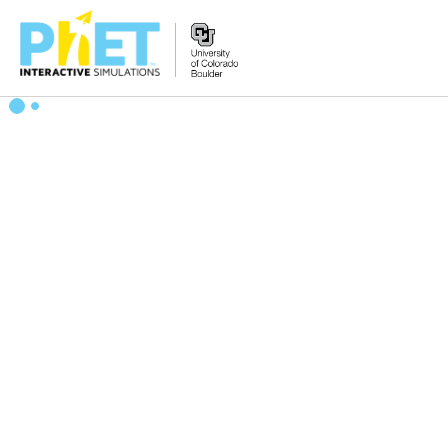
PhET
વેબસાઇટ
શોધો