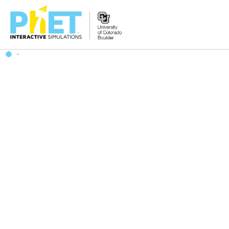
PhET
વેબસાઇટ
શોધો