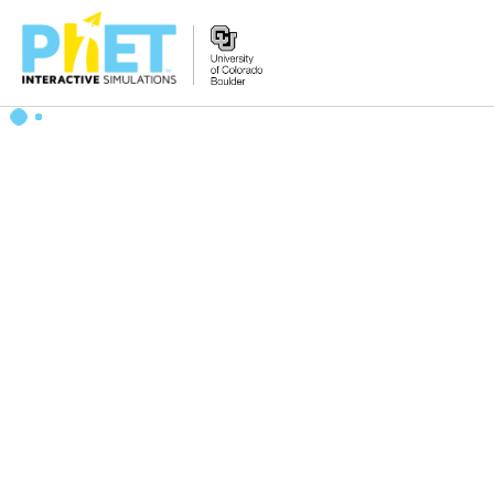
PhET
વેબસાઇટ
શોધો