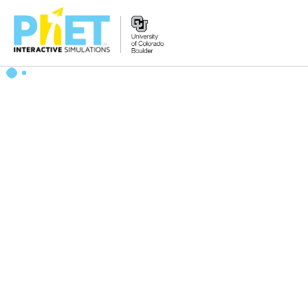
PhET
વેબસાઇટ
શોધો