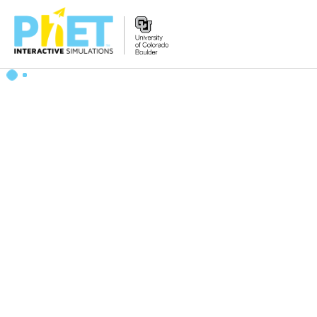
PhET
વેબસાઇટ
શોધો